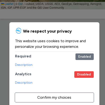
Leaflet
|
©
Esri
, i-cubed, USDA, USGS, AEX, GeoEye, Getmapping, Aerogrid,
IGN, IGP, UPR-EGP, and the GIS User Community
We respect your privacy
This website uses cookies to improve and
personalize your browsing experience.
Required
Enabled
Description
Analytics
Disabled
Description
Confirm my choices