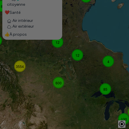
citoyenne
8
❤️Santé
12
Air intérieur
Air extérieur
👍À propos
12
12
4
3554
600
85
130