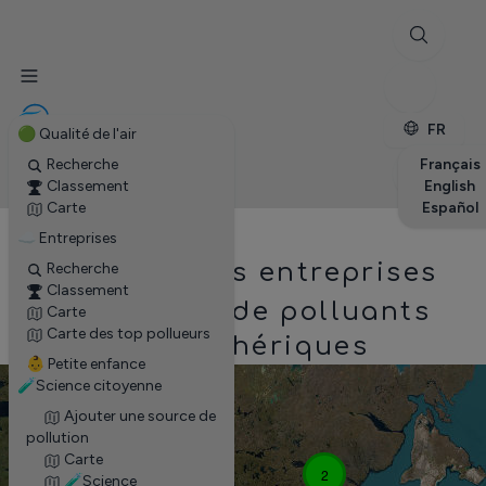
✕
Stations
Entreprises
Petite enfance
FR
🟢 Qualité de l'air
Recherche
Français
Classement
English
Carte
Español
☁ Entreprises
Carte des entreprises
Recherche
Classement
émettrices de polluants
Carte
Carte des top pollueurs
atmosphériques
👶 Petite enfance
🧪Science citoyenne
+
Ajouter une source de
−
pollution
Carte
5
2
🧪Science