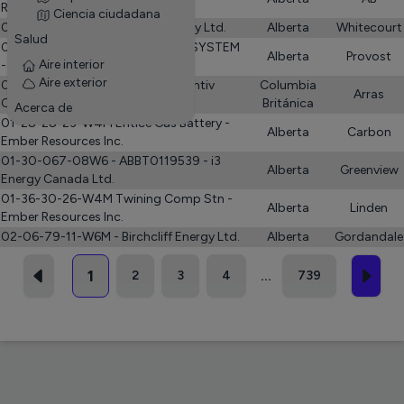
Resources Inc.
Ciencia ciudadana
01-20-060-17 W5M - HWN Energy Ltd.
Alberta
Whitecourt
Salud
01-24-035-02 GAS GATHERING SYSTEM
Alberta
Provost
Aire interior
- Karve Energy Inc.
Aire exterior
01-27-078-17W6 (Well Pad) - Ovintiv
Columbia
Arras
Canada ULC
Británica
Acerca de
01-28-28-23-W4M Entice Gas Battery -
Alberta
Carbon
Ember Resources Inc.
01-30-067-08W6 - ABBT0119539 - i3
Alberta
Greenview
Energy Canada Ltd.
01-36-30-26-W4M Twining Comp Stn -
Alberta
Linden
Ember Resources Inc.
02-06-79-11-W6M - Birchcliff Energy Ltd.
Alberta
Gordandale
1
2
3
4
739
...