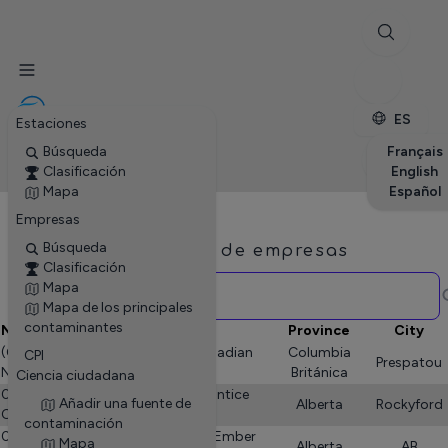
✕
Estaciones
Empresas
Petite enfance
ES
Estaciones
Búsqueda
Français
Clasificación
English
Mapa
Español
Empresas
Búsqueda
Lista de empresas
Clasificación
Mapa
Mapa de los principales
contaminantes
Name
Province
City
(Gutah) Comp Stn a-098-L - Canadian
Columbia
CPI
Prespatou
Natural Resources Limited
Británica
Ciencia ciudadana
01-08-27-23-W4 West Redland Entice
Añadir una fuente de
Alberta
Rockyford
Comp Stn - Ember Resources Inc.
contaminación
01-08-34-27-W4M Torrington - Ember
Mapa
Alberta
AB