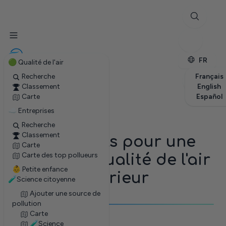
✕
Stations
Entreprises
Petite enfance
FR
🟢 Qualité de l'air
Recherche
Français
Classement
English
Carte
Español
☁ Entreprises
Recherche
Classement
❤️ Conseils pour une
Carte
Carte des top pollueurs
meilleure qualité de l'air
👶 Petite enfance
intérieur
🧪Science citoyenne
Ajouter une source de
pollution
Carte
🧪Science