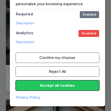
personalize your browsing experience.
Required
Enabled
Description
Analytics
Disabled
Description
Confirm my choices
Reject All
Réduire la pollution de l'air dans la cuisine
Éviter de surcuire les aliments pour réduire les
polluants aériens nocifs et les odeurs.
Accept all cookies
Privacy Policy