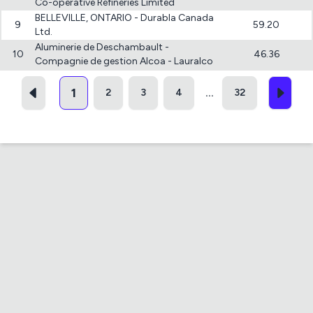
Co-operative Refineries Limited
BELLEVILLE, ONTARIO - Durabla Canada
9
59.20
Ltd.
Aluminerie de Deschambault -
10
46.36
Compagnie de gestion Alcoa - Lauralco
1
2
3
4
32
...