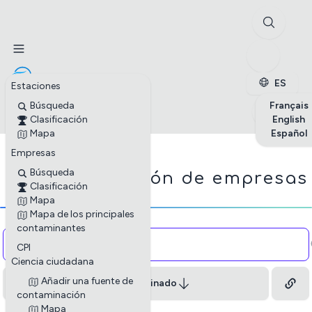
✕
Estaciones
Empresas
Petite enfance
ES
Estaciones
✕
Búsqueda
Français
Clasificación
English
Mapa
Español
Empresas
☁
Búsqueda
Clasificación de empresas
Clasificación
Mapa
Mapa de los principales
contaminantes
Copia y pega el código HTML en tu sitio web para
CPI
incrustar la information de las empresas.
Ciencia ciudadana
Cerrar
Añadir una fuente de
Menos contaminado
contaminación
Mapa