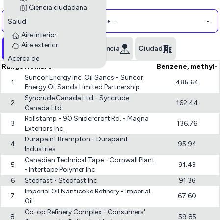
Polluant
Ciencia ciudadana
Salud
Aire interior
Aire exterior
Todas las empresas
Provincia
Ciudad
Acerca de
Rango
Nombre
Benzene, methyl-
Suncor Energy Inc. Oil Sands - Suncor
1
485.64
Energy Oil Sands Limited Partnership
Syncrude Canada Ltd - Syncrude
2
162.44
Canada Ltd.
Rollstamp - 90 Snidercroft Rd. - Magna
3
136.76
Exteriors Inc.
Durapaint Brampton - Durapaint
4
95.94
Industries
Canadian Technical Tape - Cornwall Plant
5
91.43
- Intertape Polymer Inc.
6
Stedfast - Stedfast Inc.
91.36
Imperial Oil Nanticoke Refinery - Imperial
7
67.60
Oil
Co-op Refinery Complex - Consumers'
8
59.85